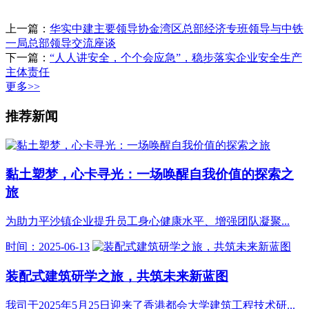
上一篇：
华实中建主要领导协金湾区总部经济专班领导与中铁
一局总部领导交流座谈
下一篇：
“人人讲安全，个个会应急”，稳步落实企业安全生产
主体责任
更多>>
推荐新闻
黏土塑梦，心卡寻光：一场唤醒自我价值的探索之
旅
为助力平沙镇企业提升员工身心健康水平、增强团队凝聚...
时间：2025-06-13
装配式建筑研学之旅，共筑未来新蓝图
我司于2025年5月25日迎来了香港都会大学建筑工程技术研...