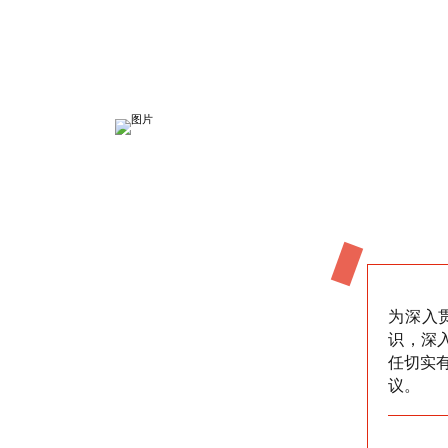
人人讲安全 个个会应
为深入
识，深
任切实
议。