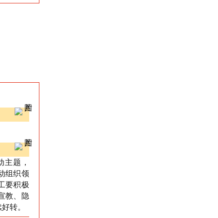
动主题，
动组织领
工要积极
宣教、隐
续好转。