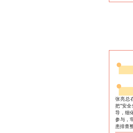
张亮总
把“安
导，细
参与，
患排查