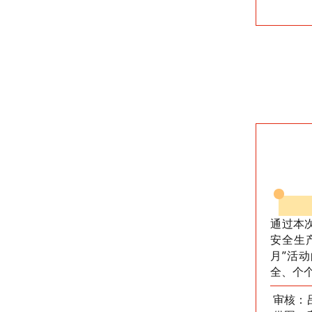
通过本
安全生
月”活
全、个
审核：