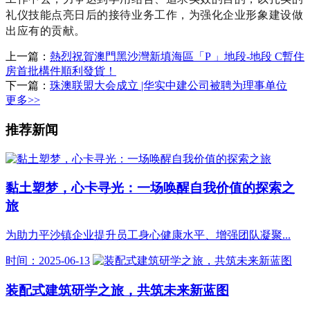
礼仪技能点亮日后的接待业务工作，为强化企业形象建设做
出应有的贡献。
上一篇：
熱烈祝賀澳門黑沙灣新填海區「P 」地段-地段 C暫住
房首批構件順利發貨！
下一篇：
珠澳联盟大会成立 |华实中建公司被聘为理事单位
更多>>
推荐新闻
黏土塑梦，心卡寻光：一场唤醒自我价值的探索之
旅
为助力平沙镇企业提升员工身心健康水平、增强团队凝聚...
时间：2025-06-13
装配式建筑研学之旅，共筑未来新蓝图