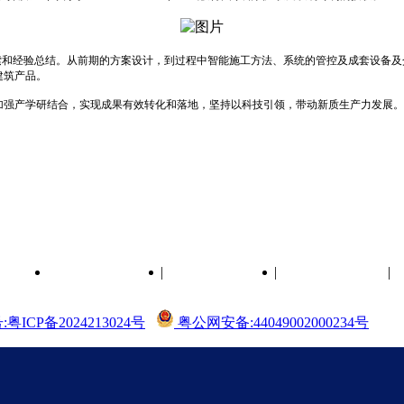
索和经验总结。从前期的方案设计，到过程中智能施工方法、系统的管控及成套设备及
化建筑产品。
强产学研结合，实现成果有效转化和落地，坚持以科技引领，带动新质生产力发展。
|
|
|
珠海华发实业股份
中建三局第一建设
华发集团
有限公司
工程有限责任公司
粤ICP备2024213024号
粤公网安备:44049002000234号